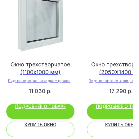
Окно трехстворчатое
Окно трехстворч
(1100х1000 мм)
(2050Х1400 м
Вид: поворотно-откидное (правая
Вид: поворотно-откидное 
створка)
створка)
11 030
р.
17 290
р.
Профиль: WHS 60 Halo
Профиль: WHS 60 Ha
Стеклопакет: 24(4-16-4)
Стеклопакет: 32(4-10-4-
ПОДРОБНЕЕ О ТОВАРЕ
ПОДРОБНЕЕ О ТОВ
КУПИТЬ ОКНО
КУПИТЬ ОКНО