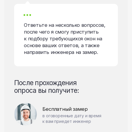
Подбор готов:
36%
Насколько вам важно
защитить дом от перегрева
в летнее время?
50
Не важно
Важно
Обычное окно пропускает солнечное
тепло, и если окна ориентированы
на юг, а вы не хотите устанавливать
кондиционер, то прокачайте функцию
«Защита от солнца».
Подробнее о функции
«Защита от солнца»