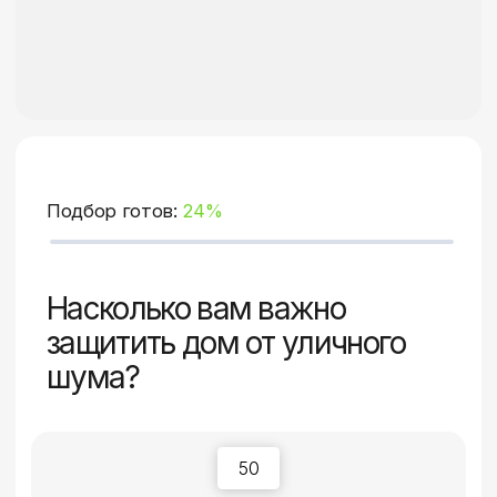
СЛЕДУЮЩИЙ ВОПРОС
Помогите нам
определить функционал
ТВОЕГО ОКНА
и получите руководство
для его выбора
Анна Брылёва
Руководить секции
частных продаж