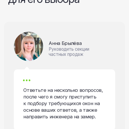
Насколько вы обращаете
внимание на тактильные
ощущения от предметов
быта?
50
Не важно
Важно
Каждый раз, открывая окно,
вы касаетесь ручки, и при этом
можете испытывать удовольствие.
СЛЕДУЮЩИЙ ВОПРОС