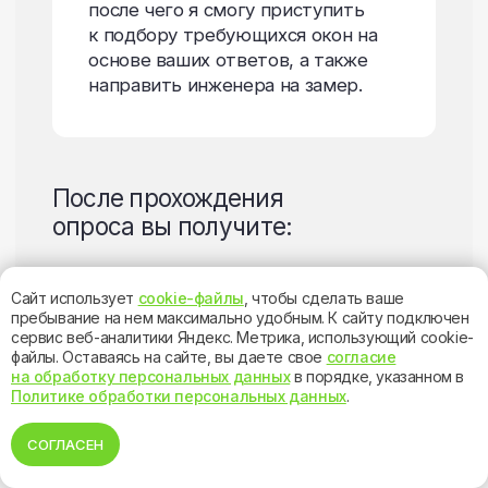
Двери
ПЛАСТИКОВЫЕ
РАЗДВИЖНЫЕ
АЛЮМИНИЕВЫЕ
Сайт использует
cookie-файлы
, чтобы сделать ваше
Остекление коттеджей
пребывание на нем максимально удобным. К cайту подключен
и загородных домов
сервис веб-аналитики Яндекс. Метрика, использующий cookie-
файлы. Оставаясь на сайте, вы даете свое
согласие
Строите дом своей мечты? Вы уже
на обработку персональных данных
в порядке, указанном в
знаете какое остекление в нем будет?
Политике обработки персональных данных
.
Ведь в окнах вашего дома отразятся
и Ваша индивидуальность и Ваше
настроение.
СОГЛАСЕН