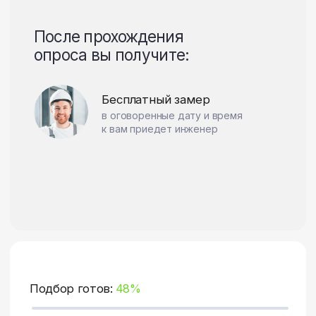
Подбор готов:
72%
Насколько вам важны
эстетические
характеристики окна?
50
Не важно
Важно
Мы можем сделать окно цветным,
с текстурой натуральных
материалов, разнообразных форм,
а также украсить стекло.
СЛЕДУЮЩИЙ ВОПРОС