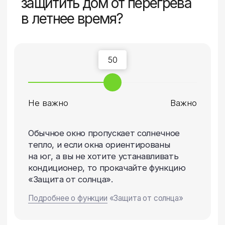
Насколько вам важно
защитить свой дом
от взлома?
50
Не важно
Важно
В 95% случаев кражи происходят через
окна, так как обычное окно открывается
двумя отвертками за 5 секунд.
Мы считаем, что в квартирах на 1-х,
последних этажах, а также в частных
домах окна необходимо дополнять
функцией «Защита от взлома».
Подробнее о функции
«Защита от взлома»