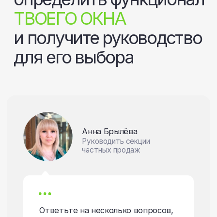
Выберите
подходящую
категорию товаров
Каталог товаров постоянно дополняется.
Если вы не нашли подходящий товар,
свяжитесь
с нами
, мы изготовим то, что вам требуется.
Твое окно
ОКНО ПВХ
АЛЮМИНИЕВЫЕ ОКНА