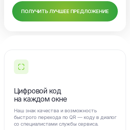
и монтаж до 10 лет прописана
в «Гарантийном талоне», который
мы выдаем на каждое изделие.
Многообразие решений
в остеклении
Успешно производим и устанавливаем
как простые ПВХ окна, так и технически
сложные витражи, порталы и другие
виды панорамного остекления.
Выезд инженера
и бесплатный замер