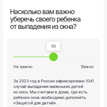
Помогите нам
определить функционал
ТВОЕГО ОКНА
и получите руководство
для его выбора
Анна Брылёва
Руководить секции
частных продаж