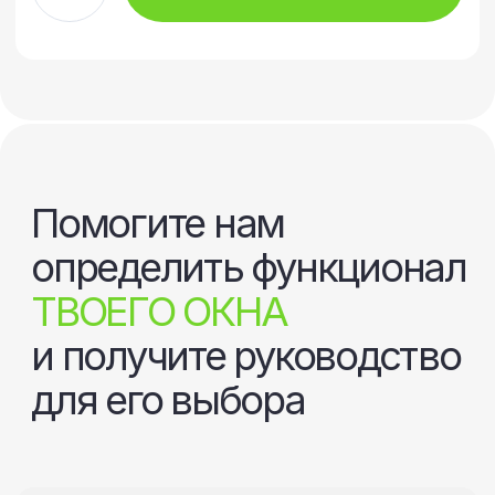
Подбор готов:
48%
Насколько вам важно
уберечь своего ребенка
от выпадения из окна?
50
Не важно
Важно
За 2023 год в России зафиксировано 1041
случай выпадения маленьких детей
из окон. Мы считаем в доме, где есть
ребенок окна необходимо дополнять
«Защитой для детей».
Подробнее о функции
«Защита от детей»