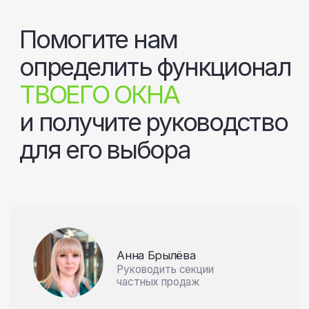
частных продаж
Ответьте на несколько вопросов,
после чего я смогу приступить
к подбору требующихся окон на
основе ваших ответов, а также
направить инженера на замер.
После прохождения
опроса вы получите:
Бесплатный замер
в оговоренные дату и время
к вам приедет инженер