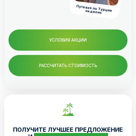
ПОЛУЧИТЕ ЛУЧШЕЕ ПРЕДЛОЖЕНИЕ
И
СТАНЬТЕ УЧАСТНИКОМ
РОЗЫГРЫША ПУТЕШЕСТВИЯ
ПО ТУРЦИИ ДЛЯ ДВОИХ!
Оставьте заявку — наш менеджер
свяжется с вами и сделает выгодное
предложение.
+7
Отправляя заявку, вы
даете согласие
на обработку своих персональных данных
в соответствии с
политикой
конфиденциальности
ПОЛУЧИТЬ ЛУЧШЕЕ ПРЕДЛОЖЕНИЕ