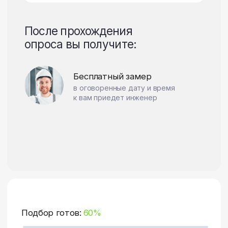
Помогите нам
определить функционал
ТВОЕГО ОКНА
и получите руководство
для его выбора
Анна Брылёва
Руководить секции
частных продаж
Ответьте на несколько вопросов,
после чего я смогу приступить
к подбору требующихся окон