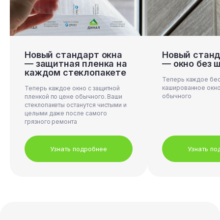
Подбор готов:
12%
Новый стандарт окна
Новый станд
— защитная пленка на
— окно без 
Насколько вам важно решить
каждом стеклопакете
задачу сбережения тепла?
Теперь каждое бе
кашированное окно
Теперь каждое окно с защитной
обычного
пленкой по цене обычного. Ваши
50
стеклопакеты останутся чистыми и
целыми даже после самого
грязного ремонта
Не важно
Важно
Узнать подробнее
Узнать по
Каждое окно защищает от холода,
но функцию «Защита от холода»
можно прокачать максимально.
Подробнее о функции
«Защита от холода»